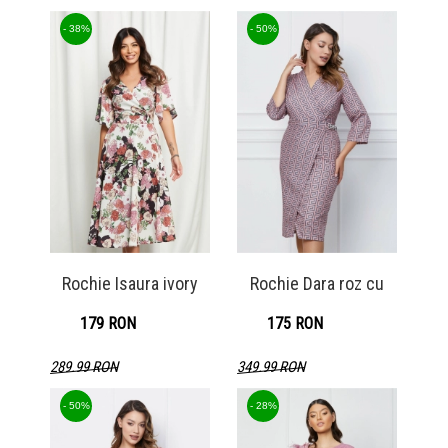
Detaliu produs
- 38%
- 50%
Rochie Isaura ivory
Rochie Dara roz cu
179 RON
175 RON
289.99 RON
349.99 RON
Detaliu produs
Detaliu produs
- 50%
- 28%