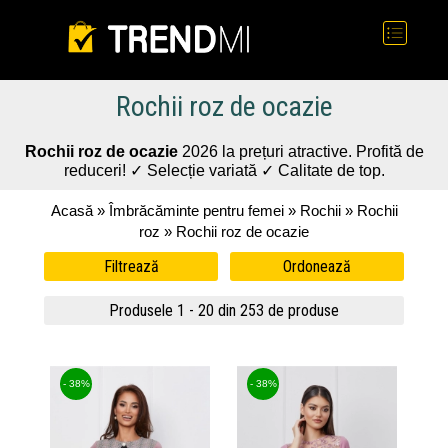
Rochii roz de ocazie
Rochii roz de ocazie
2026 la prețuri atractive. Profită de
reduceri! ✓ Selecție variată ✓ Calitate de top.
Acasă
»
Îmbrăcăminte pentru femei
»
Rochii
»
Rochii
roz
» Rochii roz de ocazie
Filtrează
Ordonează
Produsele 1 - 20 din 253 de produse
- 38%
- 38%