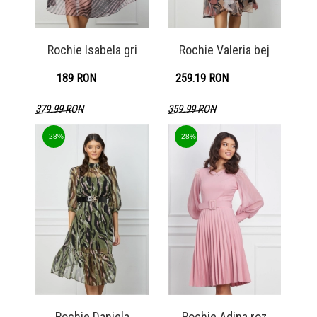
Rochie Isabela gri
Rochie Valeria bej
189 RON
259.19 RON
379.99 RON
359.99 RON
Detaliu produs
Detaliu produs
- 28%
- 28%
Rochie Daniela
Rochie Adina roz