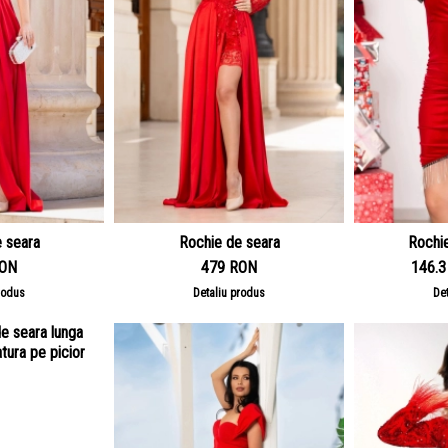
 seara
Rochie de seara
Rochie
RON
479 RON
146.
rodus
Detaliu produs
De