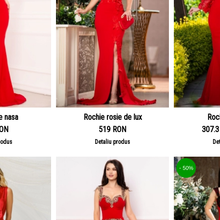
e nasa
Rochie rosie de lux
Roc
RON
519 RON
307.
rodus
Detaliu produs
De
- 50%