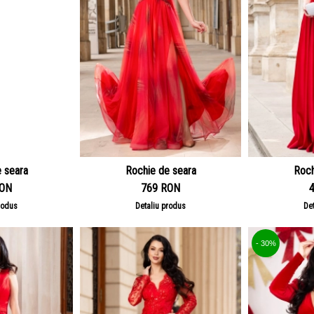
 seara
Rochie de seara
Roch
RON
769 RON
rodus
Detaliu produs
De
- 30%