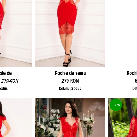
sie de
Rochie de seara
Rochi
279 RON
279 RON
rodus
Detaliu produs
De
- 30%