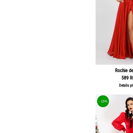
Rochie de
589 
Detaliu p
- 15%