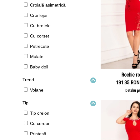
Croială asimetrică
Croi lejer
Cu bretele
Cu corset
Petrecute
Mulate
Baby doll
Rochie ro
Trend
181.35 RON
Volane
Detaliu p
Tip
Tip creion
Cu cordon
Printesă