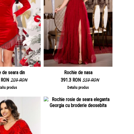
 de seara din
Rochie de nasa
3 RON
209 RON
391.3 RON
559 RON
taliu produs
Detaliu produs