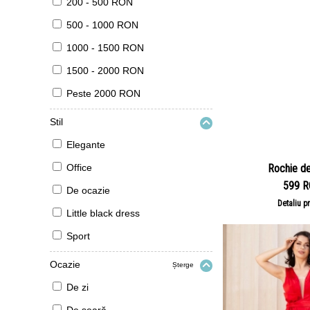
200 - 500 RON
500 - 1000 RON
1000 - 1500 RON
1500 - 2000 RON
Peste 2000 RON
Stil
Elegante
Office
Rochie de
599 
De ocazie
Detaliu p
Little black dress
Sport
Ocazie
Șterge
De zi