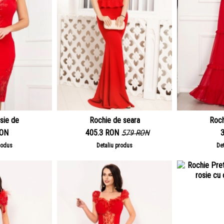
sie de
Rochie de seara
Roch
RON
405.3 RON
579 RON
rodus
Detaliu produs
De