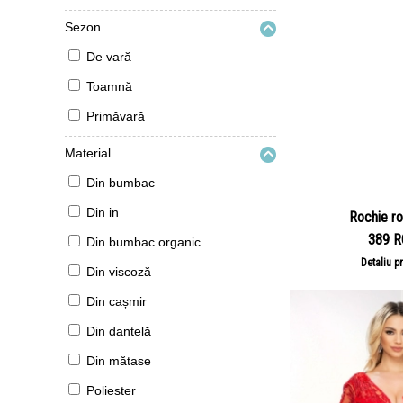
Sezon
De vară
Toamnă
Primăvară
Material
Din bumbac
Din in
Rochie ro
389 
Din bumbac organic
Detaliu p
Din viscoză
Din cașmir
Din dantelă
Din mătase
Poliester