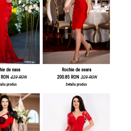
hie de nasa
Rochie de seara
3 RON
439 RON
200.85 RON
309 RON
taliu produs
Detaliu produs