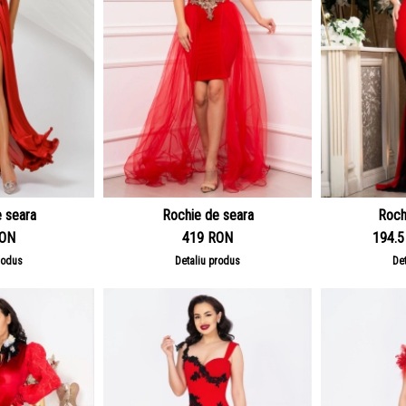
 seara
Rochie de seara
Roch
RON
419 RON
194.
rodus
Detaliu produs
De