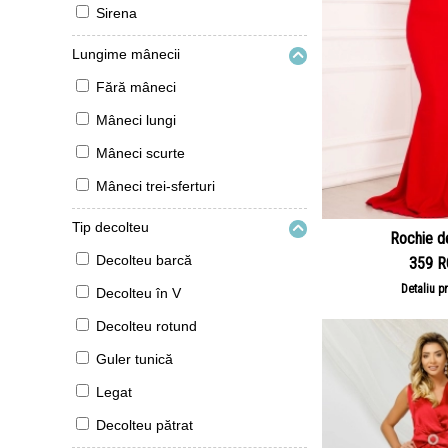
Sirena
Lungime mânecii
Fără mâneci
Mâneci lungi
Mâneci scurte
Mâneci trei-sferturi
Tip decolteu
Rochie d
Decolteu barcă
359 
Detaliu p
Decolteu în V
Decolteu rotund
Guler tunică
Legat
Decolteu pătrat