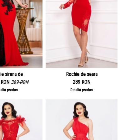
ie sirena de
Rochie de seara
5 RON
389 RON
289 RON
taliu produs
Detaliu produs