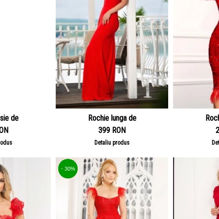
sie de
Rochie lunga de
Roch
RON
399 RON
rodus
Detaliu produs
De
- 30%