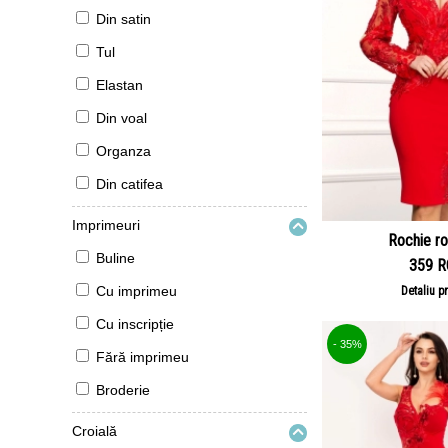
Din satin
Tul
Elastan
Din voal
Organza
Din catifea
Imprimeuri
Rochie ro
Buline
359 
Cu imprimeu
Detaliu p
Cu inscripție
- 35%
Fără imprimeu
Broderie
Croială