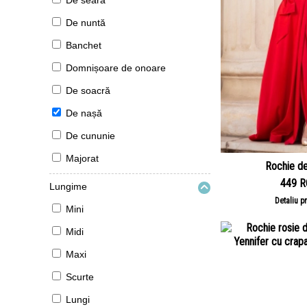
De seară
De nuntă
Banchet
Domnișoare de onoare
De soacră
De nașă
De cununie
Majorat
Rochie de
449 
Lungime
Detaliu p
Mini
Midi
Maxi
Scurte
Lungi