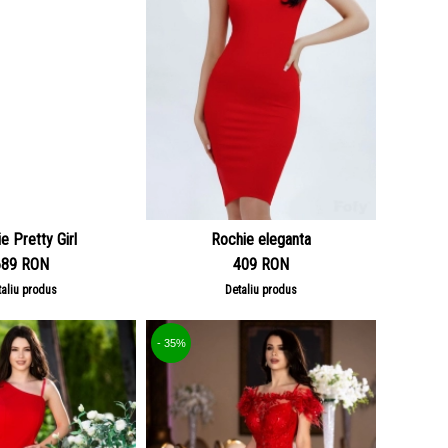
e Pretty Girl
Rochie eleganta
689 RON
409 RON
taliu produs
Detaliu produs
- 35%