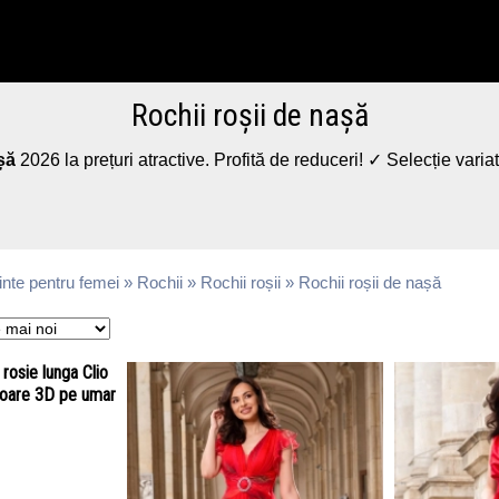
Rochii roșii de nașă
șă
2026 la prețuri atractive. Profită de reduceri! ✓ Selecție varia
nte pentru femei
»
Rochii
»
Rochii roșii
» Rochii roșii de nașă