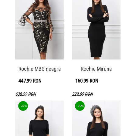
Rochie MBG neagra
Rochie Miruna
447.99 RON
160.99 RON
639.99 RON
229.99 RON
Detaliu produs
Detaliu produs
- 30%
- 30%