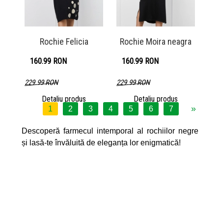
Rochie Felicia
Rochie Moira neagra
160.99 RON
160.99 RON
229.99 RON
229.99 RON
Detaliu produs
Detaliu produs
»
1
2
3
4
5
6
7
Descoperă farmecul intemporal al rochiilor negre
și lasă-te învăluită de eleganța lor enigmatică!