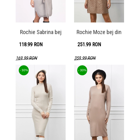
Rochie Sabrina bej
Rochie Moze bej din
118.99 RON
251.99 RON
169.99 RON
359.99 RON
Detaliu produs
Detaliu produs
- 30%
- 30%