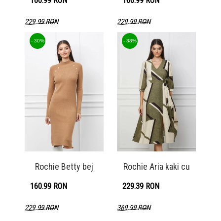
160.99 RON
160.99 RON
229.99 RON
229.99 RON
Detaliu produs
Detaliu produs
- 30%
- 38%
Rochie Betty bej
Rochie Aria kaki cu
160.99 RON
229.39 RON
229.99 RON
369.99 RON