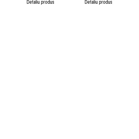
Detaliu produs
Detaliu produs
• Despre noi
• Politica de utilizare cookies
• Politica de confidențialitate
Contact