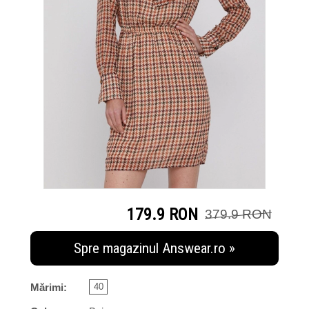
179.9 RON
379.9 RON
Spre magazinul Answear.ro »
Mărimi:
40