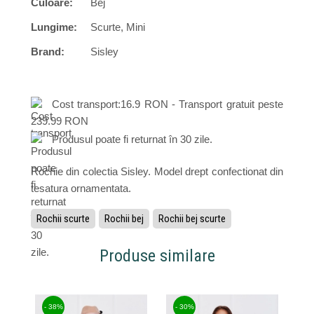
Culoare:
Bej
Lungime:
Scurte, Mini
Brand:
Sisley
Cost transport:16.9 RON - Transport gratuit peste
239.99 RON
Produsul poate fi returnat în 30 zile.
Rochie din colectia Sisley. Model drept confectionat din
tesatura ornamentata.
Rochii scurte
Rochii bej
Rochii bej scurte
Produse similare
- 38%
- 30%