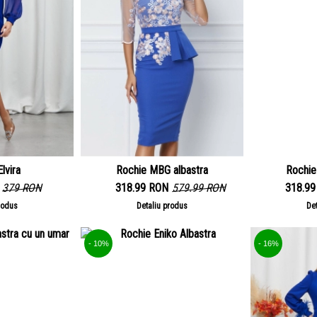
lvira
Rochie MBG albastra
Rochie
379 RON
318.99 RON
579.99 RON
318.9
rodus
Detaliu produs
De
- 10%
- 16%