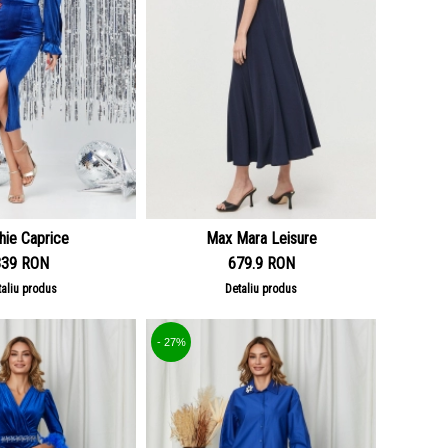
hie Caprice
Max Mara Leisure
339 RON
679.9 RON
taliu produs
Detaliu produs
- 27%