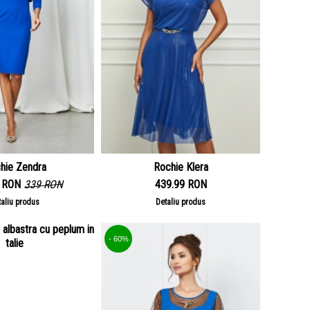
hie Zendra
Rochie Klera
 RON
339 RON
439.99 RON
taliu produs
Detaliu produs
- 60%