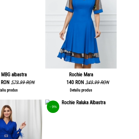
 MBG albastra
Rochie Mara
9 RON
579.99 RON
140 RON
349.99 RON
taliu produs
Detaliu produs
- 9%