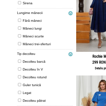
Sirena
Lungime mânecii
Fără mâneci
Mâneci lungi
Mâneci scurte
Mâneci trei-sferturi
Tip decolteu
Rochie M
Decolteu barcă
299 RON
Detaliu p
Decolteu în V
Decolteu rotund
Guler tunică
Legat
Decolteu pătrat