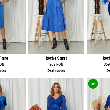
iarna
Rochie Samra
Roch
RON
269 RON
359
rodus
Detaliu produs
De
- 28%