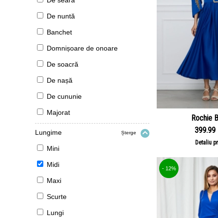
De seară
De nuntă
Banchet
Domnișoare de onoare
De soacră
De nașă
De cununie
Majorat
Rochie B
399.99
Lungime
Șterge
Detaliu p
Mini
Midi
- 12%
Maxi
Scurte
Lungi