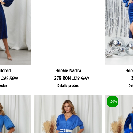
ildred
Rochie Nadira
Roc
399 RON
279 RON
379 RON
rodus
Detaliu produs
De
- 20%