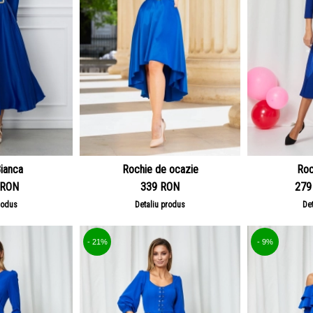
ianca
Rochie de ocazie
Roc
 RON
339 RON
279
rodus
Detaliu produs
De
- 21%
- 9%