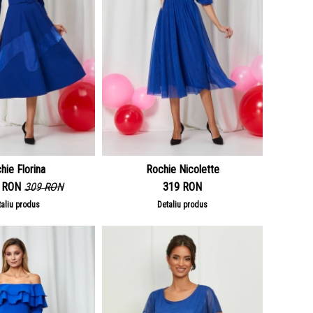
hie Florina
Rochie Nicolette
 RON
309 RON
319 RON
taliu produs
Detaliu produs