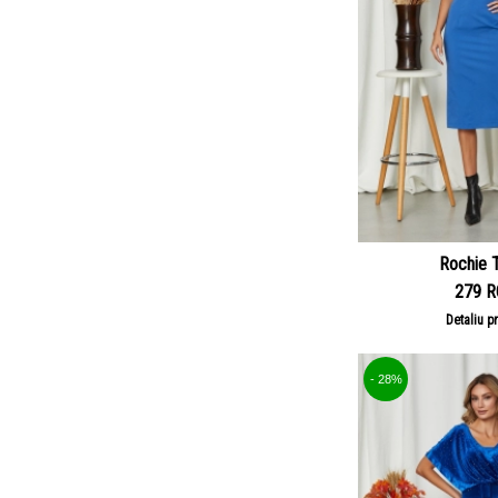
Rochie T
279 
Detaliu p
- 28%