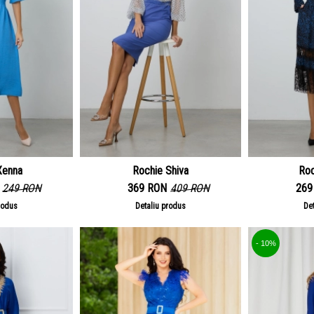
Xenna
Rochie Shiva
Roc
249 RON
369 RON
409 RON
269
rodus
Detaliu produs
De
- 10%