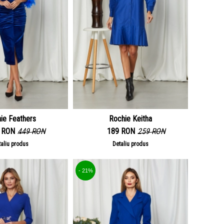
ie Feathers
Rochie Keitha
 RON
449 RON
189 RON
259 RON
taliu produs
Detaliu produs
- 21%