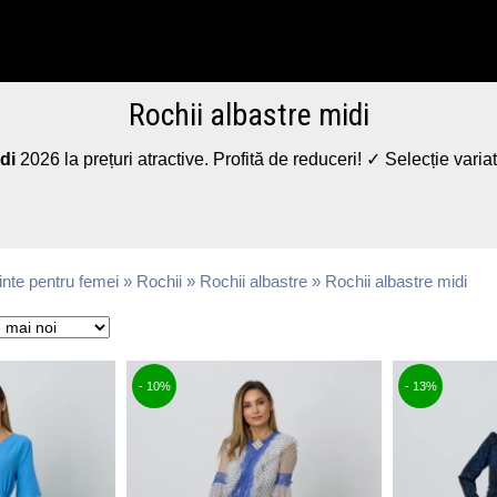
Rochii albastre midi
di
2026 la prețuri atractive. Profită de reduceri! ✓ Selecție varia
nte pentru femei
»
Rochii
»
Rochii albastre
» Rochii albastre midi
- 10%
- 13%