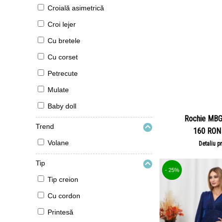
Croială asimetrică
Croi lejer
Cu bretele
Cu corset
Petrecute
Mulate
Baby doll
Rochie MBG 
Trend
160 RON
Volane
Detaliu p
Tip
- 25%
Tip creion
Cu cordon
Printesă