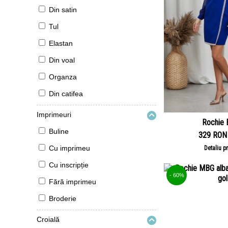
Din satin
Tul
Elastan
Din voal
Organza
Din catifea
Imprimeuri
Rochie E
Buline
329 RON
Cu imprimeu
Detaliu p
Cu inscripție
- 60%
Fără imprimeu
Broderie
Croială