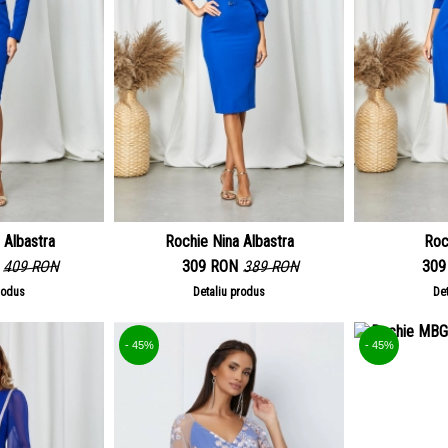
 Albastra
Rochie Nina Albastra
Roc
409 RON
309 RON
389 RON
309
rodus
Detaliu produs
De
- 45%
- 45%