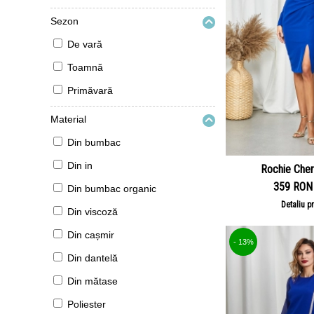
Sezon
De vară
Toamnă
Primăvară
Material
Din bumbac
Din in
Rochie Cher
359 RON
Din bumbac organic
Detaliu p
Din viscoză
Din cașmir
- 13%
Din dantelă
Din mătase
Poliester