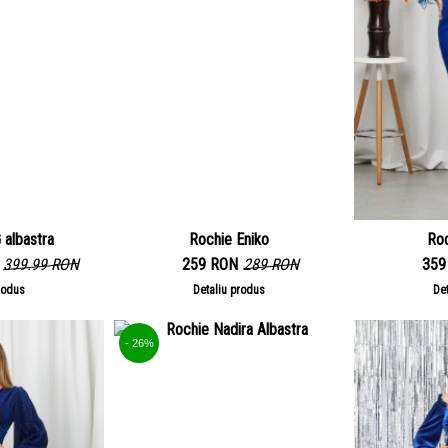
albastra
Rochie Eniko
Roc
399.99 RON
259 RON
289 RON
359
rodus
Detaliu produs
De
- 26%