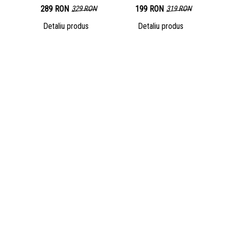
289 RON
329 RON
199 RON
319 RON
Detaliu produs
Detaliu produs
• Despre noi
• Politica de utilizare cookies