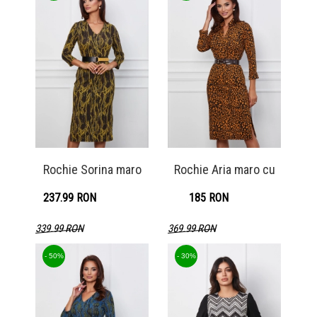
Rochie Sorina maro
Rochie Aria maro cu
237.99 RON
185 RON
339.99 RON
369.99 RON
Detaliu produs
Detaliu produs
- 50%
- 30%