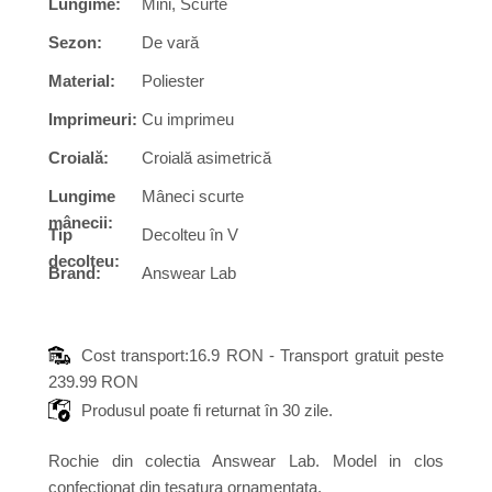
Lungime:
Mini, Scurte
Sezon:
De vară
Material:
Poliester
Imprimeuri:
Cu imprimeu
Croială:
Croială asimetrică
Lungime
Mâneci scurte
mânecii:
Tip
Decolteu în V
decolteu:
Brand:
Answear Lab
Cost transport:16.9 RON - Transport gratuit peste
239.99 RON
Produsul poate fi returnat în 30 zile.
Rochie din colectia Answear Lab. Model in clos
confectionat din tesatura ornamentata.