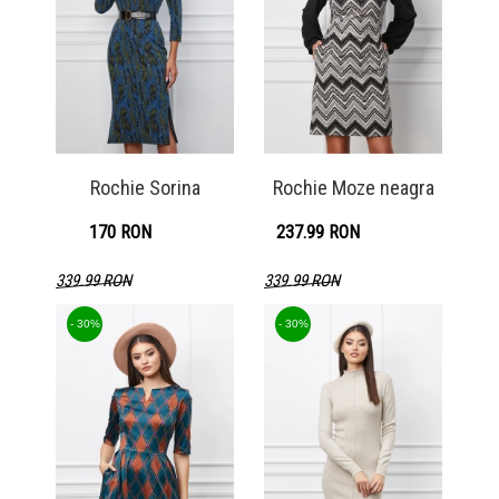
Rochie Sorina
Rochie Moze neagra
170 RON
237.99 RON
339.99 RON
339.99 RON
Detaliu produs
Detaliu produs
- 30%
- 30%