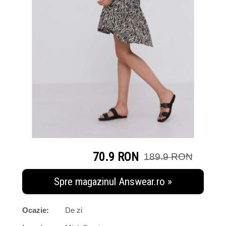
70.9 RON
189.9 RON
Spre magazinul Answear.ro »
Ocazie:
De zi